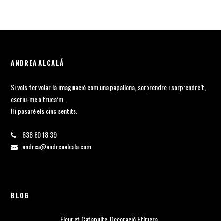
ANDREA ALCALÁ
Si vols fer volar la imaginació com una papallona, sorprendre i sorprendre’t,
escriu-me o truca’m.
Hi posaré els cinc sentits.
636 80 18 39
andrea@andreaalcala.com
BLOG
Fleur et Catapulte. Decoració Efímera