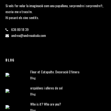
Si vols fer volar la imaginació com una papallona, sorprendre i sorprendre’t,
escriu-me o truca’m.
Hi posaré els cinc sentits.
636 80 18 39
andrea@andreaalcala.com
BLOG
Fleur et Catapulte. Decoració Efímera
Blog
orquídees i ulleres de sol
Blog
Who is it? Who are you?
Blog