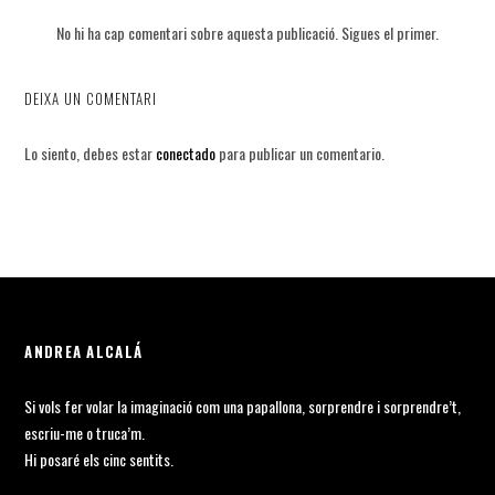
No hi ha cap comentari sobre aquesta publicació. Sigues el primer.
DEIXA UN COMENTARI
Lo siento, debes estar
conectado
para publicar un comentario.
ANDREA ALCALÁ
Si vols fer volar la imaginació com una papallona, sorprendre i sorprendre’t,
escriu-me o truca’m.
Hi posaré els cinc sentits.