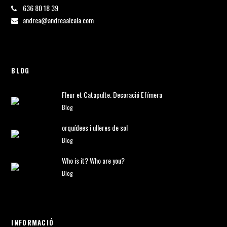
636 80 18 39
andrea@andreaalcala.com
BLOG
Fleur et Catapulte. Decoració Efímera
Blog
orquídees i ulleres de sol
Blog
Who is it? Who are you?
Blog
INFORMACIÓ