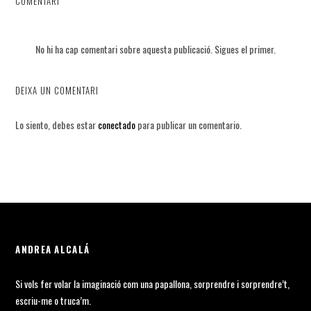
COMENTARI
No hi ha cap comentari sobre aquesta publicació. Sigues el primer.
DEIXA UN COMENTARI
Lo siento, debes estar
conectado
para publicar un comentario.
ANDREA ALCALÁ
Si vols fer volar la imaginació com una papallona, sorprendre i sorprendre’t,
escriu-me o truca’m.