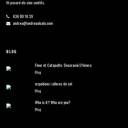
Hi posaré els cinc sentits.
636 80 18 39
andrea@andreaalcala.com
BLOG
Fleur et Catapulte. Decoració Efímera
Blog
orquídees i ulleres de sol
Blog
Who is it? Who are you?
Blog