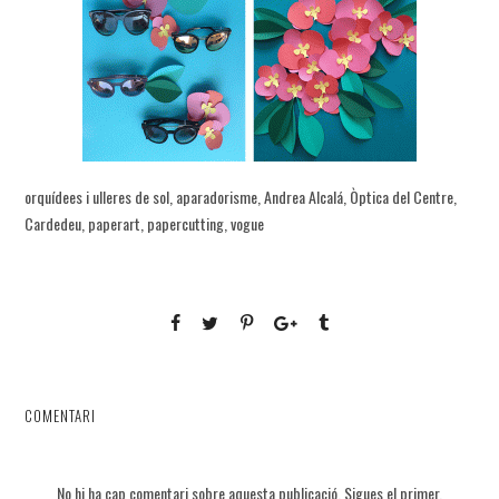
orquídees i ulleres de sol, aparadorisme, Andrea Alcalá, Òptica del Centre,
Cardedeu, paperart, papercutting, vogue
COMENTARI
No hi ha cap comentari sobre aquesta publicació. Sigues el primer.