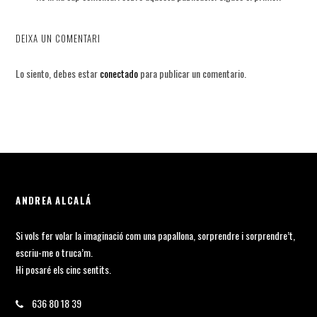
DEIXA UN COMENTARI
Lo siento, debes estar
conectado
para publicar un comentario.
ANDREA ALCALÁ
Si vols fer volar la imaginació com una papallona, sorprendre i sorprendre’t,
escriu-me o truca’m.
Hi posaré els cinc sentits.
636 80 18 39