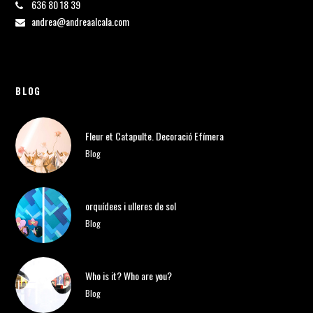
636 80 18 39
andrea@andreaalcala.com
BLOG
Fleur et Catapulte. Decoració Efímera
Blog
orquídees i ulleres de sol
Blog
Who is it? Who are you?
Blog