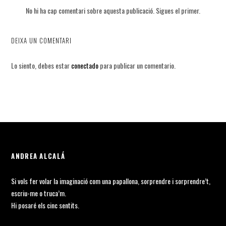
No hi ha cap comentari sobre aquesta publicació. Sigues el primer.
DEIXA UN COMENTARI
Lo siento, debes estar
conectado
para publicar un comentario.
ANDREA ALCALÁ
Si vols fer volar la imaginació com una papallona, sorprendre i sorprendre’t,
escriu-me o truca’m.
Hi posaré els cinc sentits.