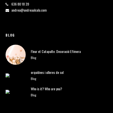
636 80 18 39
andrea@andreaalcala.com
BLOG
Fleur et Catapulte. Decoració Efímera
Blog
orquídees i ulleres de sol
Blog
Who is it? Who are you?
Blog