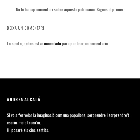
No hi ha cap comentari sobre aquesta publicació. Sigues el primer.
DEIXA UN COMENTARI
Lo siento, debes estar
conectado
para publicar un comentario.
ANDREA ALCALÁ
Si vols fer volar la imaginació com una papallona, sorprendre i sorprendre’t,
escriu-me o truca’m.
Hi posaré els cinc sentits.