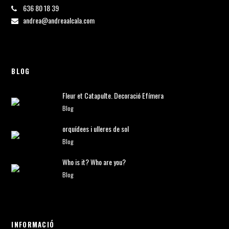
636 80 18 39
andrea@andreaalcala.com
BLOG
Fleur et Catapulte. Decoració Efímera
Blog
orquídees i ulleres de sol
Blog
Who is it? Who are you?
Blog
INFORMACIÓ