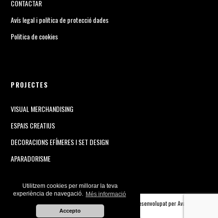
CONTACTAR
Avís legal i política de protecció dades
Politica de cookies
PROJECTES
VISUAL MERCHANDISING
ESPAIS CREATIUS
DECORACIONS EFÍMERES I SET DESIGN
APARADORISME
Utilitzem cookies per millorar la teva
experiència de navegació.
Més informació
© 2018 Andrea Alcalá. Tots els drets reservats. Desenvolupat per
Avalyon
Accepto