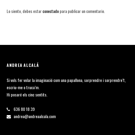
Lo siento, debes estar
conectado
para publicar un comentario.
ANDREA ALCALÁ
Si vols fer volar la imaginació com una papallona, sorprendre i sorprendre’t,
escriu-me o truca’m.
Hi posaré els cinc sentits.
636 80 18 39
andrea@andreaalcala.com