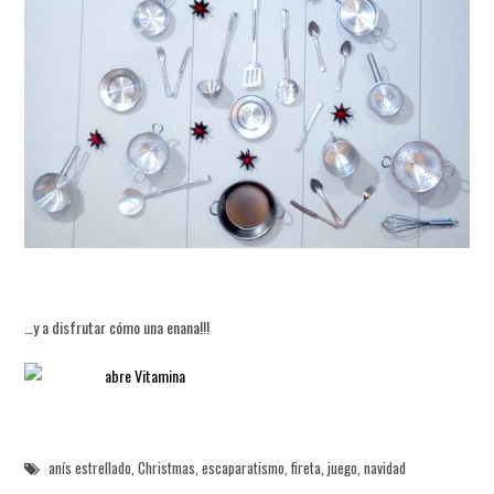
…y a disfrutar cómo una enana!!!
anís estrellado
,
Christmas
,
escaparatismo
,
fireta
,
juego
,
navidad