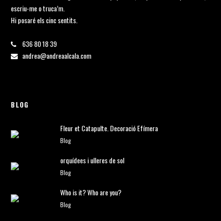
escriu-me o truca’m.
Hi posaré els cinc sentits.
636 80 18 39
andrea@andreaalcala.com
BLOG
Fleur et Catapulte. Decoració Efímera
Blog
orquídees i ulleres de sol
Blog
Who is it? Who are you?
Blog