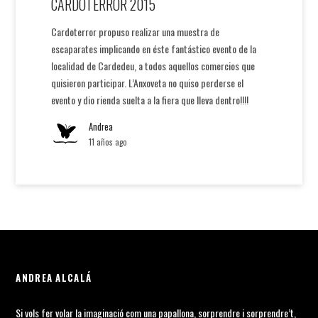
CARDOTERROR 2015
Cardoterror propuso realizar una muestra de
escaparates implicando en éste fantástico evento de la
localidad de Cardedeu, a todos aquellos comercios que
quisieron participar. L’Anxoveta no quiso perderse el
evento y dio rienda suelta a la fiera que lleva dentro!!!!
Andrea
11 años ago
ANDREA ALCALÁ
Si vols fer volar la imaginació com una papallona, sorprendre i sorprendre’t,