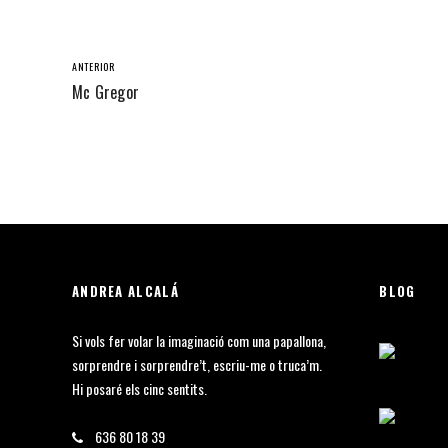
ANTERIOR
Mc Gregor
ANDREA ALCALÁ
BLOG
Si vols fer volar la imaginació com una papallona,
sorprendre i sorprendre’t, escriu-me o truca’m.
Hi posaré els cinc sentits.
636 80 18 39