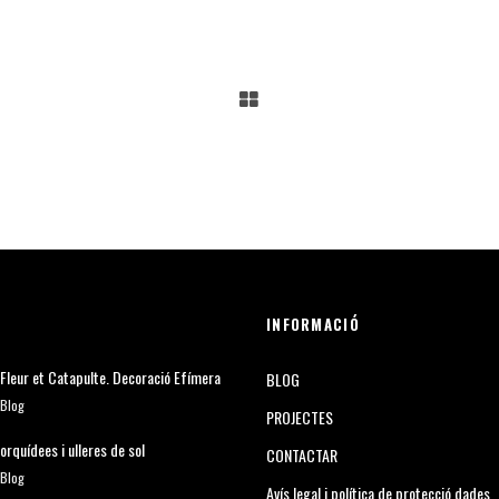
INFORMACIÓ
Fleur et Catapulte. Decoració Efímera
BLOG
Blog
PROJECTES
orquídees i ulleres de sol
CONTACTAR
Blog
Avís legal i política de protecció dades