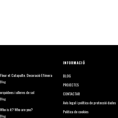
INFORMACIÓ
Fleur et Catapulte. Decoració Efímera
BLOG
Blog
PROJECTES
orquídees i ulleres de sol
CONTACTAR
Blog
Avís legal i política de protecció dades
Who is it? Who are you?
Politica de cookies
Blog