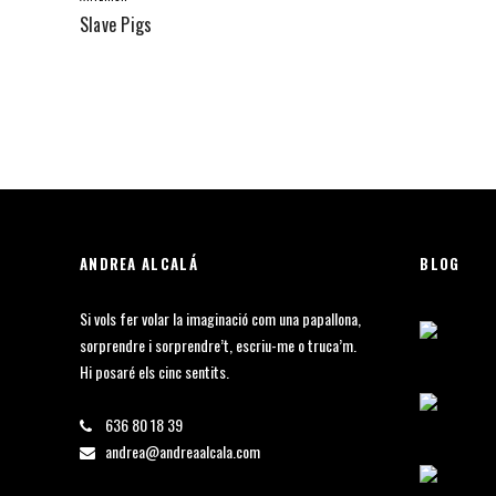
Slave Pigs
ANDREA ALCALÁ
BLOG
Si vols fer volar la imaginació com una papallona,
sorprendre i sorprendre’t, escriu-me o truca’m.
Hi posaré els cinc sentits.
636 80 18 39
andrea@andreaalcala.com