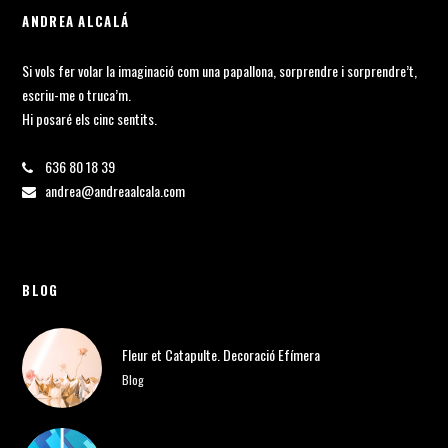
ANDREA ALCALÁ
Si vols fer volar la imaginació com una papallona, sorprendre i sorprendre’t,
escriu-me o truca’m.
Hi posaré els cinc sentits.
636 80 18 39
andrea@andreaalcala.com
BLOG
Fleur et Catapulte. Decoració Efímera
Blog