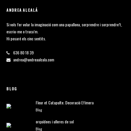
ANDREA ALCALÁ
Si vols fer volar la imaginació com una papallona, sorprendre i sorprendre’t,
escriu-me o truca’m.
Hi posaré els cinc sentits.
636 80 18 39
andrea@andreaalcala.com
BLOG
Fleur et Catapulte. Decoració Efímera
Blog
orquídees i ulleres de sol
Blog