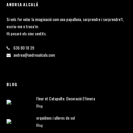
ANDREA ALCALÁ
Si vols fer volar la imaginació com una papallona, sorprendre i sorprendre’t,
escriu-me o truca’m.
Hi posaré els cinc sentits.
636 80 18 39
andrea@andreaalcala.com
BLOG
Fleur et Catapulte. Decoració Efímera
Blog
orquídees i ulleres de sol
Blog