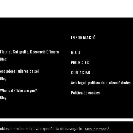
INFORMACIÓ
Fleur et Catapulte. Decoració Efímera
BLOG
Blog
PROJECTES
orquídees i ulleres de sol
CONTACTAR
Blog
Avís legal i política de protecció dades
Who is it? Who are you?
Politica de cookies
Blog
ookies per millorar la teva experiència de navegació.
Més informació