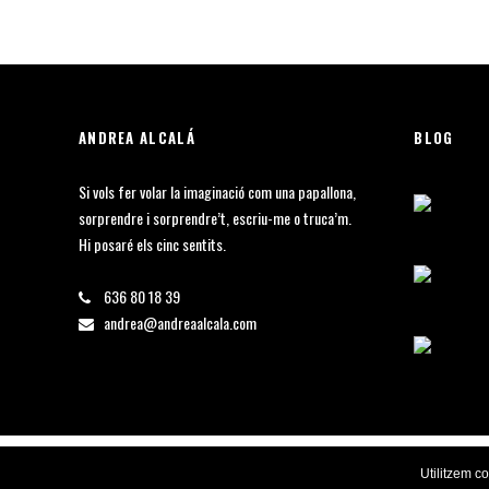
ANDREA ALCALÁ
BLOG
Si vols fer volar la imaginació com una papallona,
sorprendre i sorprendre’t, escriu-me o truca’m.
Hi posaré els cinc sentits.
636 80 18 39
andrea@andreaalcala.com
© 2018 Andrea Alcalá. Tots els drets reservats. Desenvolupat per
Avalyon
Utilitzem c