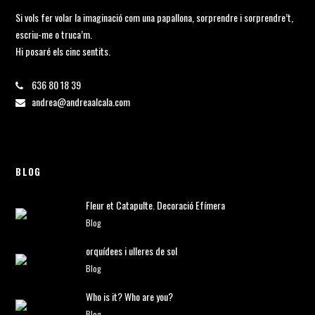
Si vols fer volar la imaginació com una papallona, sorprendre i sorprendre’t,
escriu-me o truca’m.
Hi posaré els cinc sentits.
636 80 18 39
andrea@andreaalcala.com
BLOG
Fleur et Catapulte. Decoració Efímera
Blog
orquídees i ulleres de sol
Blog
Who is it? Who are you?
Blog